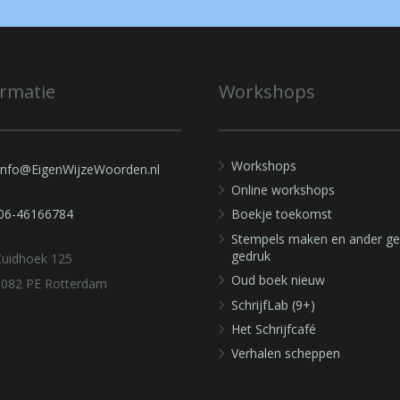
ormatie
Workshops
Workshops
info@EigenWijzeWoorden.nl
Online workshops
06-46166784
Boekje toekomst
Stempels maken en ander ge
gedruk
Zuidhoek 125
Oud boek nieuw
3082 PE Rotterdam
SchrijfLab (9+)
Het Schrijfcafé
Verhalen scheppen