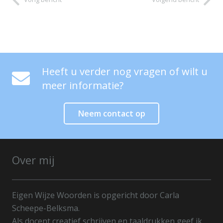
Heeft u verder nog vragen of wilt u
meer informatie?
Neem contact op
Over mij
Eigen Wijze Woorden is opgericht door Carla
Scheepe-Belksma.
Als docent creatief schrijven en taaldrukken geef ik