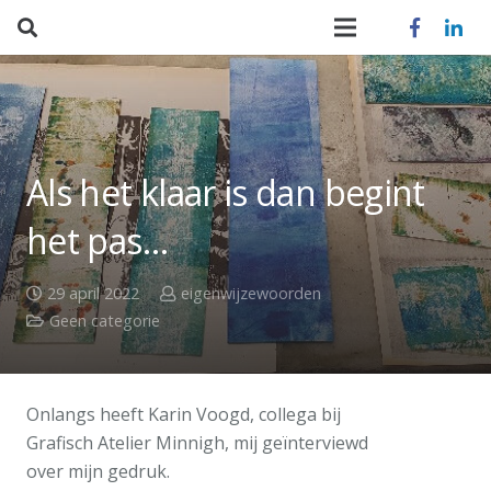
Als het klaar is dan begint
het pas…
29 april 2022
eigenwijzewoorden
Geen categorie
Onlangs heeft Karin Voogd, collega bij
Grafisch Atelier Minnigh, mij geïnterviewd
over mijn gedruk.