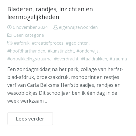
Bladeren, randjes, inzichten en
leermogelijkheden
6 november 2024
eigenwijzewoorden
Geen categorie
#afdruk
,
#creatiefproces
,
#gedichten
,
#hoofdharthanden
,
#kunstinzicht
,
#onderwijs
,
#ontwikkelingstrauma
,
#overdracht
,
#taaldrukken
,
#trauma
Een zondagmiddag na het park, collage van herfst-
blad-afdruk, broekzakdruk, monoprint en restjes
verf van Carla Belksma Herfstblaadjes, randjes en
wascoblokjes Dit schooljaar ben ik één dag in de
week werkzaam…
Lees verder