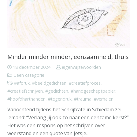
Minder minder minder, eenzaamheid, thuis
18 december 2024
eigenwijzewoorden
Geen categorie
#afdruk
,
#beeldgedichten
,
#creatiefproces
,
#creatiefschrijven
,
#gedichten
,
#handgescheptpapier
,
#hoofdharthanden
,
#tegendruk
,
#trauma
,
#verhalen
Vanochtend tijdens het Schrijfcafé in Schiedam zei
iemand: “Verlang jij ook zo naar een eenzame kerst?”
Het was een respons op het schrijven over
weerstand en een quote van Jetsje…